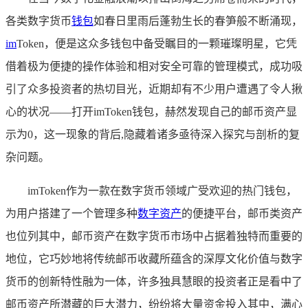
各类数字货币
钱包
如春日里雨后蓬勃生长的春笋般不断涌现，
im
Token，便是这众多钱包中备受瞩目的一颗璀璨明星，它凭
借着极为便捷的操作体验和相对安全可靠的管理模式，成功吸
引了众多投资者的热切目光，近期却有不少用户遭遇了令人揪
心的状况——打开imToken钱包，赫然发现自己的邮币资产显
示为0，这一现象的背后,隐藏着诸多亟待深入探究与剖析的复
杂问题。
imToken作为一款在数字货币领域广受欢迎的热门钱包，
为用户搭建了一个管理多种
数字资产
的便捷平台，邮币类资产
也位列其中，邮币资产在数字货币市场中占据着独特而重要的
地位，它巧妙地将传统邮币收藏所蕴含的深厚文化价值与数字
货币的创新特性融为一体，许多独具慧眼的投资者正是看中了
邮币资产所潜藏的巨大潜力，纷纷将大量资金投入其中，满心