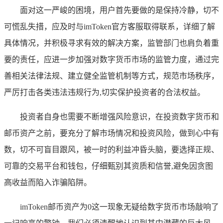
面对这一严峻的困境，用户首先要做的是保持冷静，切不
可慌乱失措，应及时与imToken官方客服取得联系，详细了解
具体情况，并积极寻求有效的解决方案，监管部门也肩负着重
要的责任，应进一步加强对数字货币市场的监管力度，通过完
善相关法律法规、建立健全监管机制等方式，规范市场秩序，
严厉打击各类违法违规行为,切实保护投资者的合法权益。
投资者自身也需要不断增强风险意识，在投资数字货币和
邮币资产之前，要充分了解市场情况和投资风险，做到心中有
数，切不可盲目跟风，被一时的利益冲昏头脑，要选择正规、
可靠的交易平台和钱包，仔细甄别其资质和信誉,避免因贪图
高收益而陷入诈骗陷阱。
imToken邮币资产为0这一现象无疑给数字货币市场敲响了