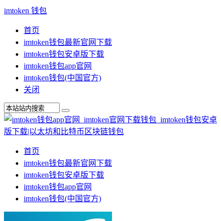
imtoken 钱包
首页
imtoken钱包最新官网下载
imtoken钱包安卓版下载
imtoken钱包app官网
imtoken钱包(中国官方)
关闭
首页
imtoken钱包最新官网下载
imtoken钱包安卓版下载
imtoken钱包app官网
imtoken钱包(中国官方)