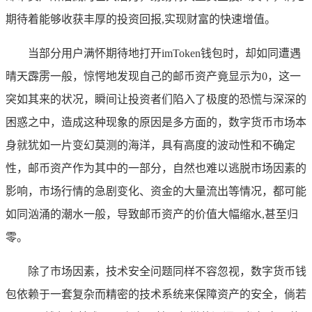
期待着能够收获丰厚的投资回报,实现财富的快速增值。
当部分用户满怀期待地打开imToken钱包时，却如同遭遇
晴天霹雳一般，惊愕地发现自己的邮币资产竟显示为0，这一
突如其来的状况，瞬间让投资者们陷入了极度的恐慌与深深的
困惑之中，造成这种现象的原因是多方面的，数字货币市场本
身就犹如一片变幻莫测的海洋，具有高度的波动性和不确定
性，邮币资产作为其中的一部分，自然也难以逃脱市场因素的
影响，市场行情的急剧变化、资金的大量流出等情况，都可能
如同汹涌的潮水一般，导致邮币资产的价值大幅缩水,甚至归
零。
除了市场因素，技术安全问题同样不容忽视，数字货币钱
包依赖于一套复杂而精密的技术系统来保障资产的安全，倘若