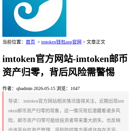
当前位置：
首页
>
imtoken钱包app官网
> 文章正文
imtoken官方网站-imtoken邮币
资产归零，背后风险需警惕
作者：qbadmin
2026-05-15
浏览：1047
导读：
imtoken官方网站相关情况值得关注，近期出现imt
oken邮币资产归零的现象，这一情况背后潜藏着诸多风
险，邮币资产归零可能给投资者带来重大损失，也反映
出该平台在资产管理、风险防控等方面或许存在不足，