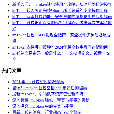
新手入门，imToken钱包使用全攻略，从注册到日常操作
imToken转入火币完整指南，新手必看的安全操作步骤
imToken取消打包功能，安全导向的调整与用户应对指南
imToken钱包货币没有图标？别担心，这份解决方案请收
好
imToken钱包USDT提现全指南，安全操作步骤与避坑要
点
imToken支持哪些币种？2024年最全数字资产存储指南
im钱包交易密码一般是什么？一文搞懂定义、设置与安
全
热门文章
2021 年 im 钱包空投情况探索
警惕！imtoken 钱包空投 eon 币背后的骗局
最新imToken，引领数字资产管理新潮流
深入解析 imToken 钱包，带宽与能量的奥秘
深入探究 imToken 中的带宽与能量
最新im钱包消息，行业动态与安全警示