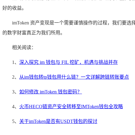
好的收益。
imToken 资产变现是一个需要谨慎操作的过程，我们要
的数字财富真正为我们所用。
相关阅读：
1、
深入探究 im 钱包与 FIL 挖矿，机遇与挑战并存
2、
从im钱包转tp钱包用什么链？一文详解跨链转账要点
3、
如何修改 imToken 钱包密码？
4、
火币HECO链资产安全转移至IMToken钱包全攻略
5、
关于imToken是否有USDT钱包的探讨