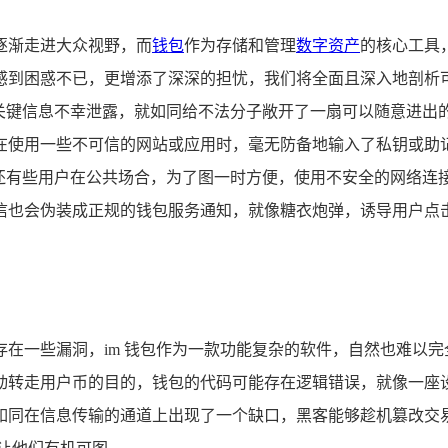
逐渐走进大众视野，而
钱包
作为存储和管理
数字资产
的核心工具
到困惑不已，更增添了深深的担忧，我们将全面且深入地剖析可能
些关键信息不幸泄露，就如同给不法分子敞开了一扇可以随意进出
在使用一些不可信的网站或应用时，毫无防备地输入了私钥或助
，还有些用户在公共场合，为了图一时方便，使用不安全的网络连
信也会伪装成正规的钱包服务通知，就像糖衣炮弹，诱导用户点击
在一些漏洞，im 钱包作为一款功能复杂的软件，自然也难以完
动转走用户币的目的，钱包的代码可能存在逻辑错误，就像一座
如同在信息传输的通道上出现了一个缺口，黑客能够趁机篡改交