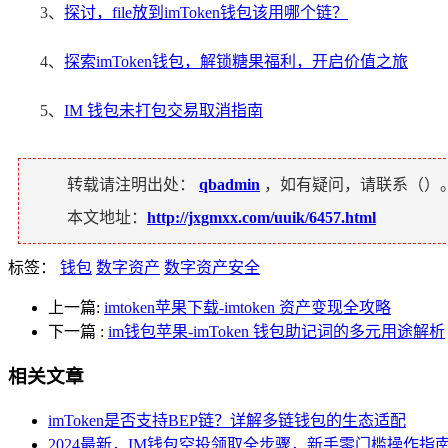
3、
探讨，file放到imToken钱包该用哪个链？
4、
探索imToken钱包，解锁糖果福利，开启价值之旅
5、
IM 钱包未打包交易取消指南
转载请注明出处：
qbadmin
，如有疑问，请联系（
）
本文地址：
http://jxgmxx.com/uuik/6457.html
标签：
钱包
数字资产
数字资产安全
上一篇:
imtoken苹果下载-imtoken 资产变现全攻略
下一篇
:
im钱包苹果-imToken 钱包助记词的多元用途解析
相关文章
imToken是否支持BEP链？详解多链钱包的生态适配
2024最新，IM钱包空投领取全步骤，新手零门槛操作指