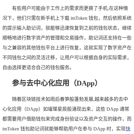
有些用户可能由于工作上的需求而更换了手机,在这种情
况下，他们只需在新手机上下载 imToken 钱包，然后依照系统
的提示输入助记词，就能够迅速恢复到之前的钱包状态，继续
顺畅地进行数字资产的管理和交易操作，助记词还支持在一些
与之兼容的其他钱包平台上进行恢复，这就实现了数字资产在
不同钱包之间的灵活迁移，让用户可以根据自身的实际需求，
自由选择更适合自己的钱包服务。
参与去中心化应用（DApp）
随着区块链技术如雨后春笋般蓬勃发展,越来越多的去中
心化应用（DApp）如璀璨星辰般涌现出来，这些 DApp 通常
都需要用户借助钱包来完成身份验证以及资产交互的操作，而
imToken 钱包助记词就能够帮助用户在参与 DApp 时，实现
快