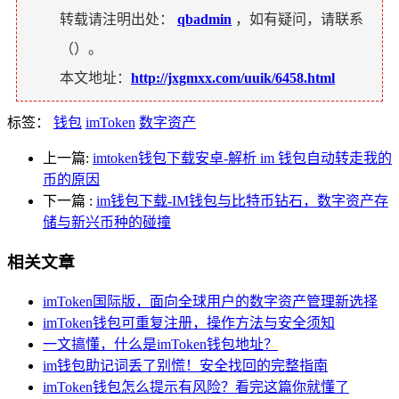
转载请注明出处：
qbadmin
，如有疑问，请联系
（
）。
本文地址：
http://jxgmxx.com/uuik/6458.html
标签：
钱包
imToken
数字资产
上一篇:
imtoken钱包下载安卓-解析 im 钱包自动转走我的
币的原因
下一篇
:
im钱包下载-IM钱包与比特币钻石，数字资产存
储与新兴币种的碰撞
相关文章
imToken国际版，面向全球用户的数字资产管理新选择
imToken钱包可重复注册，操作方法与安全须知
一文搞懂，什么是imToken钱包地址？
im钱包助记词丢了别慌！安全找回的完整指南
imToken钱包怎么提示有风险？看完这篇你就懂了