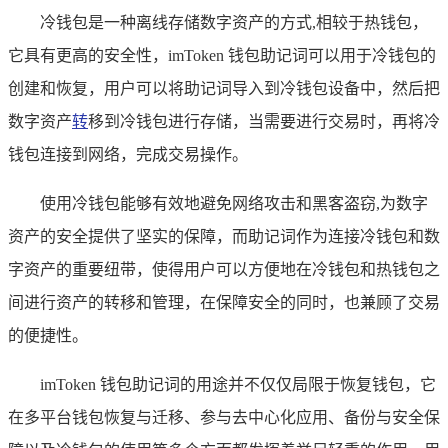
冷钱包是一种离线存储数字资产的方式,相较于热钱包，
它具有更高的安全性，imToken 钱包助记词可以用于冷钱包的
创建和恢复，用户可以将助记词导入到冷钱包设备中，然后把
数字资产
转
移到冷钱包进行存储，当需要进行交易时，再将冷
钱包连接到网络，完成交易操作。
使用冷钱包能够有效地避免网络攻击和黑客盗窃,为数字
资产的安全提供了坚实的保障，而助记词作为连接冷钱包和数
字资产的重要纽带，使得用户可以方便地在冷钱包和热钱包之
间进行资产的转移和管理，在保障安全的同时，也兼顾了交易
的便捷性。
imToken 钱包助记词的用途并不仅仅局限于恢复钱包，它
在多平台钱包恢复与迁移、参与去中心化应用、备份与安全保