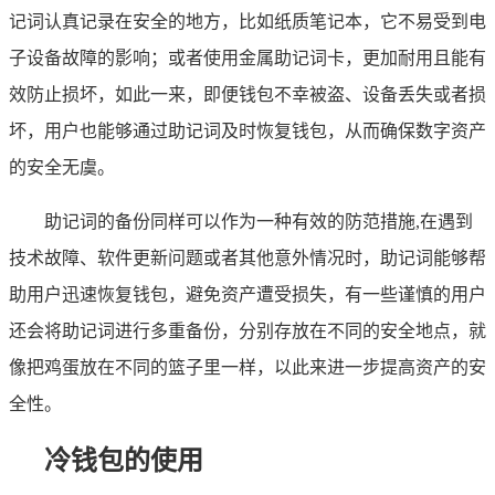
记词认真记录在安全的地方，比如纸质笔记本，它不易受到电
子设备故障的影响；或者使用金属助记词卡，更加耐用且能有
效防止损坏，如此一来，即便钱包不幸被盗、设备丢失或者损
坏，用户也能够通过助记词及时恢复钱包，从而确保数字资产
的安全无虞。
助记词的备份同样可以作为一种有效的防范措施,在遇到
技术故障、软件更新问题或者其他意外情况时，助记词能够帮
助用户迅速恢复钱包，避免资产遭受损失，有一些谨慎的用户
还会将助记词进行多重备份，分别存放在不同的安全地点，就
像把鸡蛋放在不同的篮子里一样，以此来进一步提高资产的安
全性。
冷钱包的使用