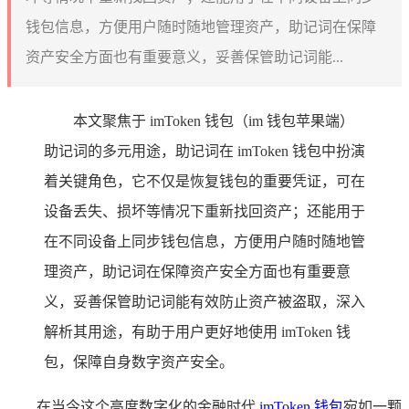
钱包信息，方便用户随时随地管理资产，助记词在保障
资产安全方面也有重要意义，妥善保管助记词能...
本文聚焦于 imToken 钱包（im 钱包苹果端）
助记词的多元用途，助记词在 imToken 钱包中扮演
着关键角色，它不仅是恢复钱包的重要凭证，可在
设备丢失、损坏等情况下重新找回资产；还能用于
在不同设备上同步钱包信息，方便用户随时随地管
理资产，助记词在保障资产安全方面也有重要意
义，妥善保管助记词能有效防止资产被盗取，深入
解析其用途，有助于用户更好地使用 imToken 钱
包，保障自身数字资产安全。
在当今这个高度数字化的金融时代,
imToken
钱包
宛如一颗