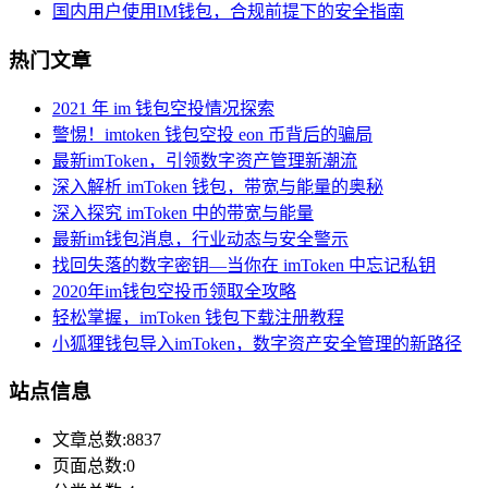
国内用户使用IM钱包，合规前提下的安全指南
热门文章
2021 年 im 钱包空投情况探索
警惕！imtoken 钱包空投 eon 币背后的骗局
最新imToken，引领数字资产管理新潮流
深入解析 imToken 钱包，带宽与能量的奥秘
深入探究 imToken 中的带宽与能量
最新im钱包消息，行业动态与安全警示
找回失落的数字密钥—当你在 imToken 中忘记私钥
2020年im钱包空投币领取全攻略
轻松掌握，imToken 钱包下载注册教程
小狐狸钱包导入imToken，数字资产安全管理的新路径
站点信息
文章总数:8837
页面总数:0